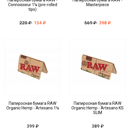
Папиросная бумага RAW -
Папиросная бумага RAW -
Connoisseur 1¼ (pre-rolled
Masterpiece
tips)
220 ₽
154 ₽
569 ₽
398 ₽
Папиросная бумага RAW
Папиросная бумага RAW
Organic Hemp - Artesano 1¼
Organic Hemp - Artesano KS
SLIM
399 ₽
389 ₽