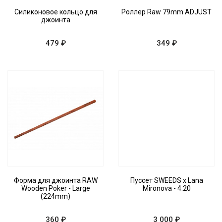
Силиконовое кольцо для
Роллер Raw 79mm ADJUST
джоинта
479 ₽
349 ₽
Форма для джоинта RAW
Пуссет SWEEDS x Lana
Wooden Poker - Large
Mironova - 4:20
(224mm)
360 ₽
3 000 ₽