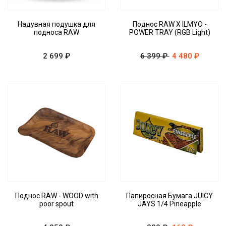
Надувная подушка для
Поднос RAW X ILMYO -
подноса RAW
POWER TRAY (RGB Light)
2 699 ₽
6 399 ₽
4 480 ₽
Поднос RAW - WOOD with
Папиросная Бумага JUICY
poor spout
JAYS 1/4 Pineapple