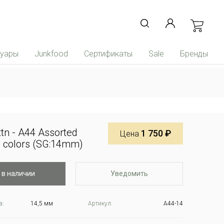
суары
Junkfood
Сертификаты
Sale
Бренды
tn - A44 Assorted
1 750 ₽
Цена
 colors (SG:14mm)
 в наличии
Уведомить
а:
14,5 мм
Артикул:
A44-14