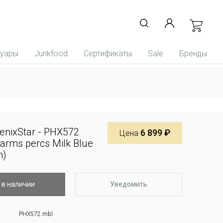
суары
Junkfood
Сертификаты
Sale
Бренды
enixStar - PHX572
6 899 ₽
Цена
arms percs Milk Blue
m)
 в наличии
Уведомить
PHX572.mbl