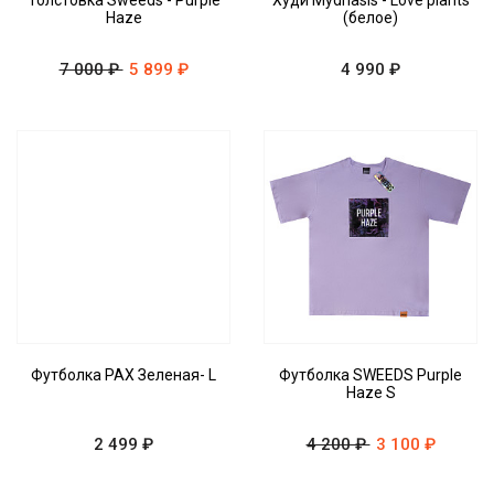
Толстовка Sweeds - Purple
Худи Mydriasis - Love plants
Haze
(белое)
7 000 ₽
5 899 ₽
4 990 ₽
Футболка PAX Зеленая- L
Футболка SWEEDS Purple
Haze S
2 499 ₽
4 200 ₽
3 100 ₽