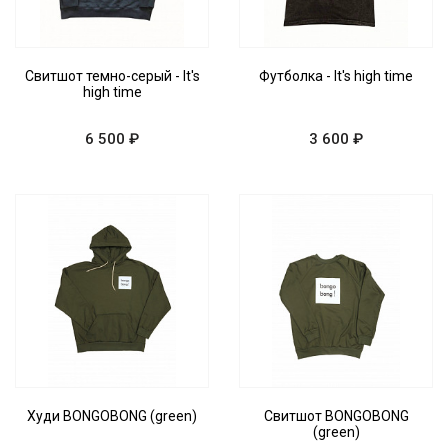
Свитшот темно-серый - It's
Футболка - It's high time
high time
6 500 ₽
3 600 ₽
Худи BONGOBONG (green)
Свитшот BONGOBONG
(green)