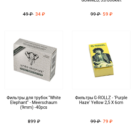
GUMMED, 33/booklet
49 ₽
34 ₽
99 ₽
59 ₽
Фильтры для трубок "White
Фильтры G-ROLLZ - 'Purple
Elephant" - Meerschaum
Haze' Yellow 2,5 X 6cm
(9mm) -40pcs
899 ₽
99 ₽
79 ₽