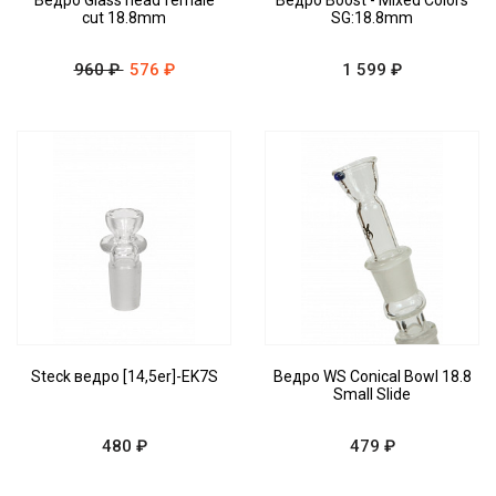
Ведро Glass head female
Ведро Boost - Mixed Colors
cut 18.8mm
SG:18.8mm
960 ₽
576 ₽
1 599 ₽
Steck ведро [14,5er]-EK7S
Ведро WS Conical Bowl 18.8
Small Slide
480 ₽
479 ₽