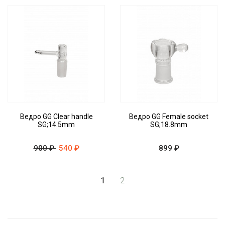
Ведро GG Clear handle
Ведро GG Female socket
SG;14.5mm
SG;18.8mm
900 ₽
540 ₽
899 ₽
1
2