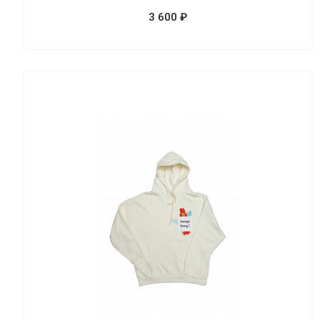
3 600 ₽