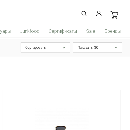
суары
Junkfood
Сертификаты
Sale
Бренды
Сортировать
Показать: 30