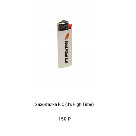
Зажигалка BIC (It's High Time)
150 ₽