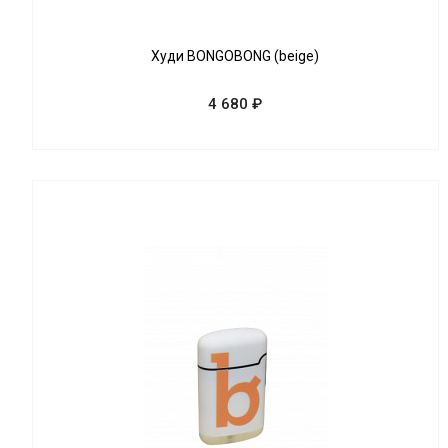
Худи BONGOBONG (beige)
4 680 ₽