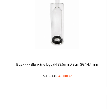
Водник - Blank (no logo) H:33.5cm D:8cm SG:14.4mm
5 000 ₽
4 000 ₽