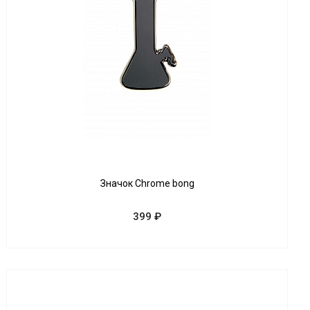
Значок Chrome bong
399 ₽