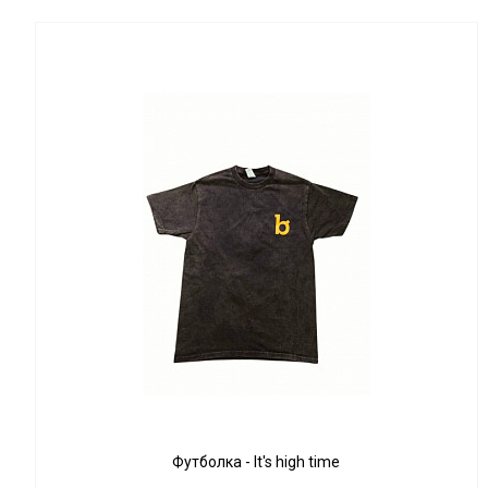
Футболка - It's high time