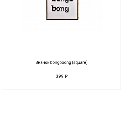
Значок bongobong (square)
399 ₽