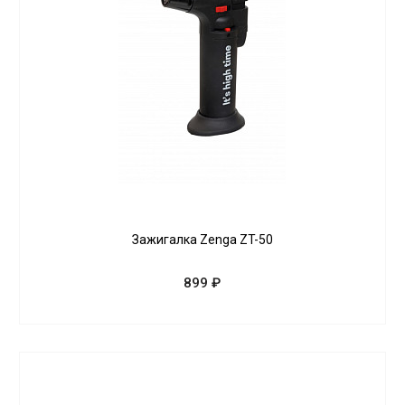
Зажигалка Zenga ZT-50
899 ₽