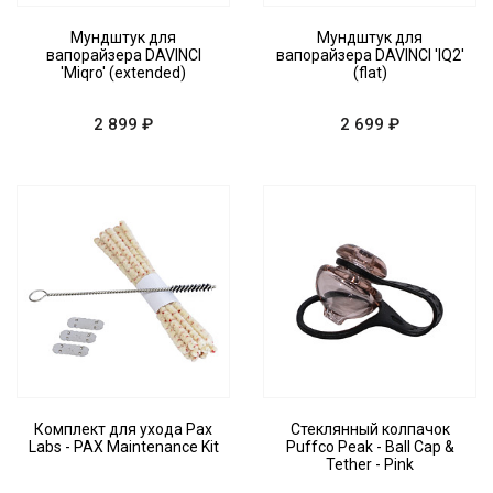
Мундштук для
Мундштук для
вапорайзера DAVINCI
вапорайзера DAVINCI 'IQ2'
'Miqro' (extended)
(flat)
2 899 ₽
2 699 ₽
Комплект для ухода Pax
Стеклянный колпачок
Labs - PAX Maintenance Kit
Puffco Peak - Ball Cap &
Tether - Pink