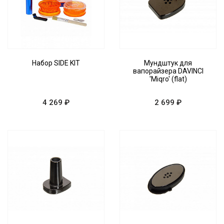
Набор SIDE KIT
Мундштук для
вапорайзера DAVINCI
'Miqro' (flat)
4 269 ₽
2 699 ₽