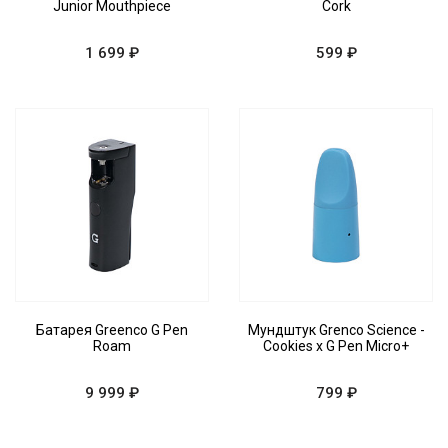
Junior Mouthpiece
Cork
1 699 ₽
599 ₽
Батарея Greenco G Pen
Мундштук Grenco Science -
Roam
Cookies x G Pen Micro+
9 999 ₽
799 ₽