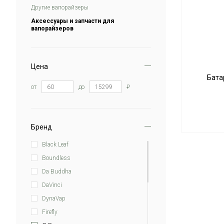
Другие вапорайзеры
Аксессуары и запчасти для
вапорайзеров
Цена
Бата
от
до
₽
Бренд
Black Leaf
Boundless
Da Buddha
DaVinci
DynaVap
Firefly