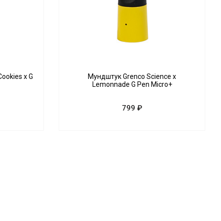
ookies x G
Мундштук Grenco Science x
Lemonnade G Pen Micro+
799 ₽