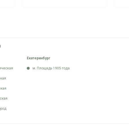
Ы
Екатеринбург
ическая
м. Площадь 1905 года
кая
ская
ская
ород