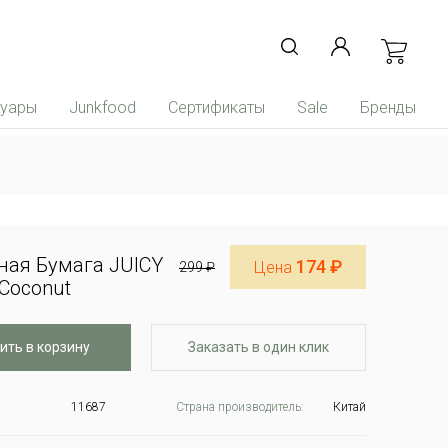
суары
Junkfood
Сертификаты
Sale
Бренды
ная Бумага JUICY
174 ₽
Цена
299 ₽
Coconut
ить в корзину
Заказать в один клик
11687
Страна производитель:
Китай