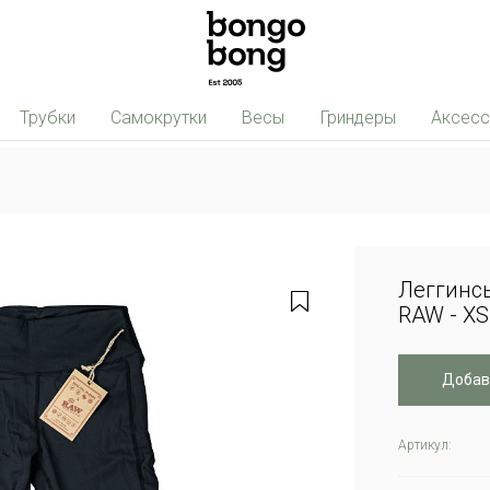
Трубки
Самокрутки
Весы
Гриндеры
Аксес
Леггинс
RAW - XS
Добав
Артикул: