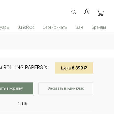
суары
Junkfood
Сертификаты
Sale
Бренды
ы ROLLING PAPERS X
6 399 ₽
Цена
ить в корзину
Заказать в один клик
14318