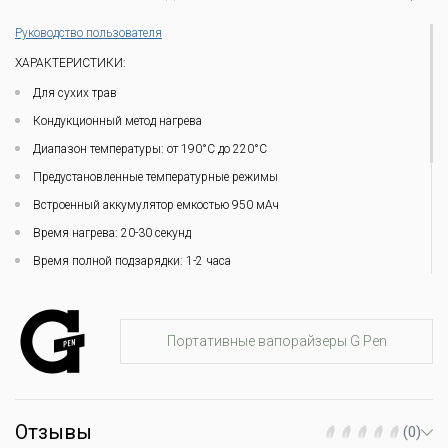
Руководство пользователя
ХАРАКТЕРИСТИКИ:
Для сухих трав
Кондукционный метод нагрева
Диапазон температуры: от 190°C до 220°C
Предустановленные температурные режимы
Встроенный аккумулятор емкостью 950 мАч
Время нагрева: 20-30 секунд
Время полной подзарядки: 1-2 часа
Приложение: нет
Адаптер для бонга: нет
Портативные вапорайзеры G Pen
Коммуникация: светодиоды, вибрация
Габариты: высота 9 см
Материал корпуса: пластик
Отзывы
Цвет: черный
(0)