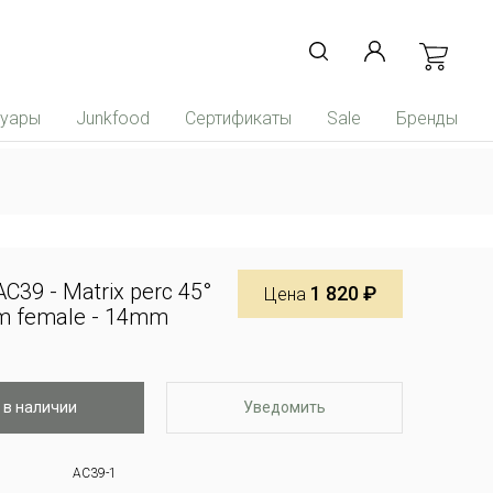
суары
Junkfood
Сертификаты
Sale
Бренды
C39 - Matrix perc 45°
1 820 ₽
Цена
m female - 14mm
 в наличии
Уведомить
AC39-1