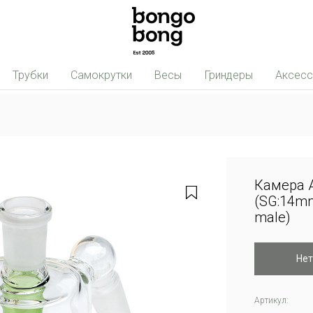
Трубки
Самокрутки
Весы
Гриндеры
Аксес
Камера A
(SG:14m
male)
Нет
Артикул: