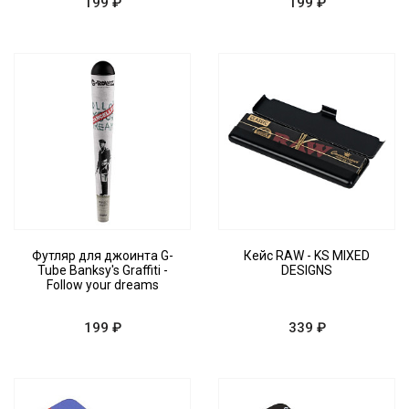
199 ₽
199 ₽
Футляр для джоинта G-
Кейс RAW - KS MIXED
Tube Banksy's Graffiti -
DESIGNS
Follow your dreams
199 ₽
339 ₽