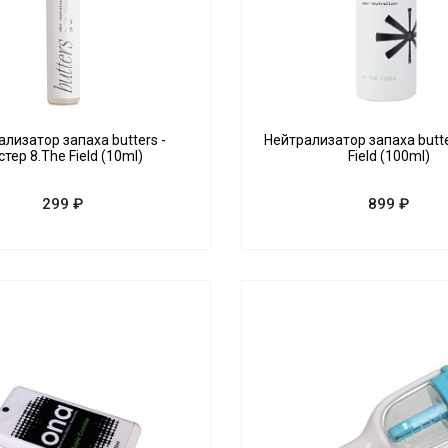
лизатор запаха butters -
Нейтрализатор запаха butter
стер 8.The Field (10ml)
Field (100ml)
299 ₽
899 ₽