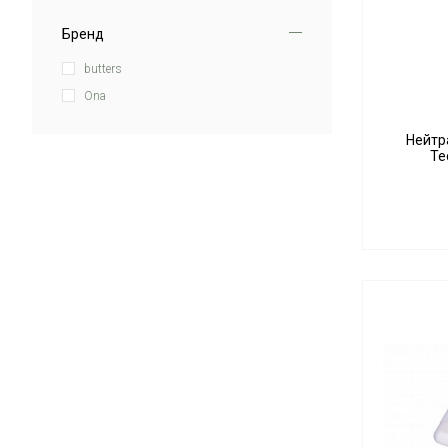
Бренд
butters
Ona
Нейтра
Те