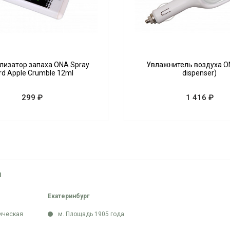
лизатор запаха ONA Spray
Увлажнитель воздуха O
rd Apple Crumble 12ml
dispenser)
299 ₽
1 416 ₽
Ы
Екатеринбург
ическая
м. Площадь 1905 года