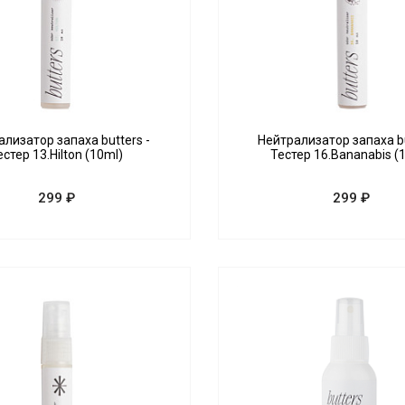
лизатор запаха butters -
Нейтрализатор запаха bu
естер 13.Hilton (10ml)
Тестер 16.Bananabis (
299 ₽
299 ₽