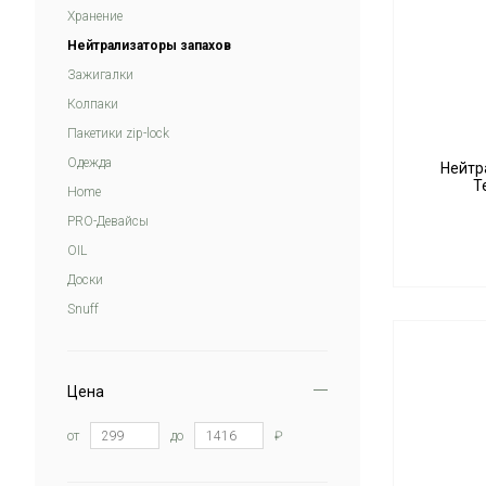
Хранение
Нейтрализаторы запахов
Зажигалки
Колпаки
Пакетики zip-lock
Одежда
Нейтра
Т
Home
PRO-Девайсы
OIL
Доски
Snuff
Цена
от
до
₽