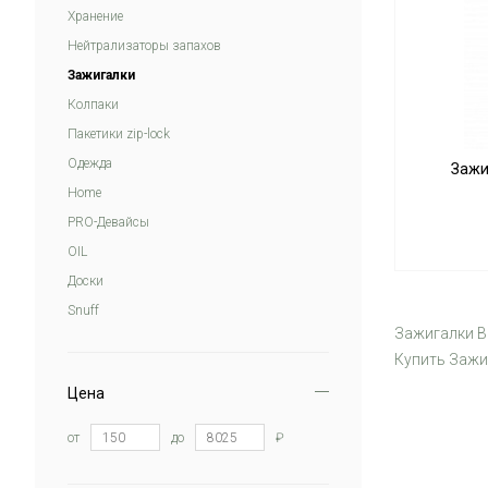
Хранение
Нейтрализаторы запахов
Зажигалки
Колпаки
Пакетики zip-lock
Одежда
Зажиг
Home
PRO-Девайсы
OIL
Доски
Snuff
Зажигалки Bo
Купить Зажи
Цена
от
до
₽