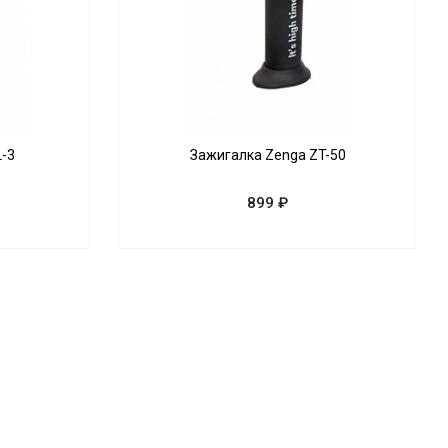
L-3
Зажигалка Zenga ZT-50
899 ₽