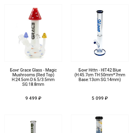
Бонг Grace Glass - Magic
Бонг Hittn - HIT42 Blue
Mushrooms (Red Top)
(H:45.7cm TH:50mm*7mm
H:24.5cm D:6.5/3.5mm
Base:13cm SG:14mm)
SG:18.8mm
9 499 ₽
5 099 ₽