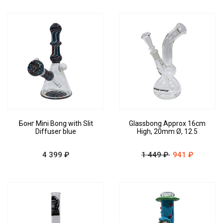
Бонг Mini Bong with Slit
Glassbong Approx 16cm
Diffuser blue
High, 20mm Ø, 12.5
4 399 ₽
1 449 ₽
941 ₽