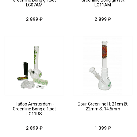
Greenline Bong giftset
Greenline Bong giftset
LG07AM
LG11AM
2 899 ₽
2 899 ₽
Набор Amsterdam -
Бонг Greenline H: 21cm Ø:
Greenline Bong giftset
22mm S: 14.5mm
LG11RS
2 899 ₽
1 399 ₽