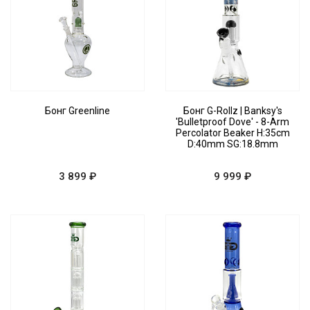
Бонг Greenline
Бонг G-Rollz | Banksy's
'Bulletproof Dove' - 8-Arm
Percolator Beaker H:35cm
D:40mm SG:18.8mm
3 899 ₽
9 999 ₽