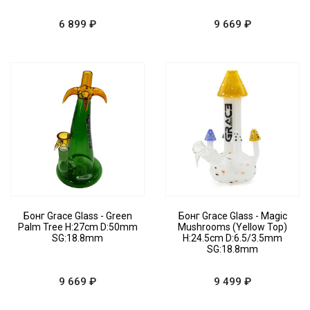
6 899 ₽
9 669 ₽
Бонг Grace Glass - Green
Бонг Grace Glass - Magic
Palm Tree H:27cm D:50mm
Mushrooms (Yellow Top)
SG:18.8mm
H:24.5cm D:6.5/3.5mm
SG:18.8mm
9 669 ₽
9 499 ₽