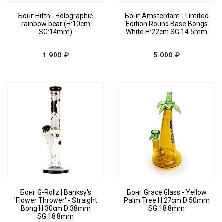
Бонг Hittn - Holographic
Бонг Amsterdam - Limited
rainbow bear (H:10cm
Edition Round Base Bongs
SG:14mm)
White H:22cm SG:14.5mm
1 900 ₽
5 000 ₽
Бонг G-Rollz | Banksy's
Бонг Grace Glass - Yellow
'Flower Thrower' - Straight
Palm Tree H:27cm D:50mm
Bong H:30cm D:38mm
SG:18.8mm
SG:18.8mm