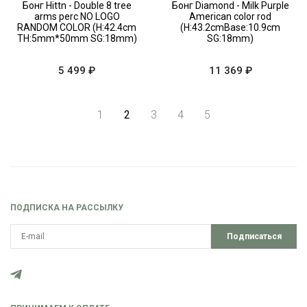
Бонг Hittn - Double 8 tree
Бонг Diamond - Milk Purple
arms perc NO LOGO
American color rod
RANDOM COLOR (H:42.4cm
(H:43.2cmBase:10.9cm
TH:5mm*50mm SG:18mm)
SG:18mm)
5 499 ₽
11 369 ₽
1
2
3
4
5
ПОДПИСКА НА РАССЫЛКУ
Подписаться