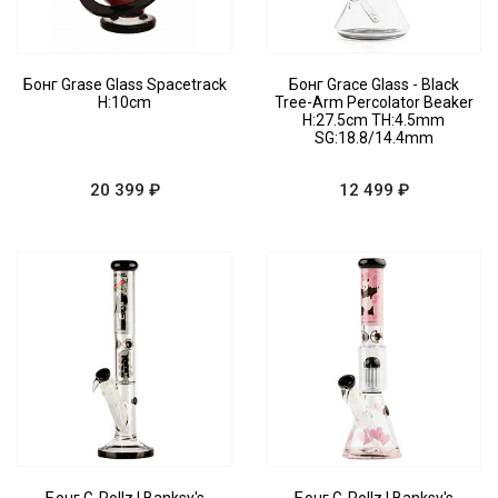
Бонг Grase Glass Spacetrack
Бонг Grace Glass - Black
H:10cm
Tree-Arm Percolator Beaker
H:27.5cm TH:4.5mm
SG:18.8/14.4mm
20 399 ₽
12 499 ₽