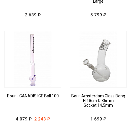
Large
2 639 ₽
5 799 ₽
Бонг - CANADIS ICE Ball 100
Бонг Amsterdam Glass Bong
H:18cm D:36mm
Socket:14,5mm
4 079 ₽
2 243 ₽
1 699 ₽