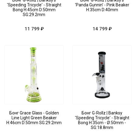
Бонг G-Rollz | Banksy's
Бонг G-Rollz | Banksy's
'Speeding Tricycle' - Straight
'Panda Gunnin' - Pink Beaker
Bong H:45cm D:50mm
H:35cm D:40mm
SG:29.2mm
11 799 ₽
14 799 ₽
Бонг Grace Glass - Golden
Бонг G-Rollz | Banksy
Line Light Green Beaker
'Speeding Tricycle' - Straight
H:46cm D:50mm SG:29.2mm
Bong H:35cm - Ø:50mm -
SG:18.8mm