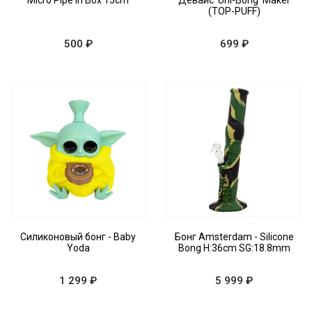
Micro Pipe in Box 15cm
Девайс 'Uni-Bong' Maker
(TOP-PUFF)
500 ₽
699 ₽
Силиконовый бонг - Baby
Бонг Amsterdam - Silicone
Yoda
Bong H:36cm SG:18.8mm
1 299 ₽
5 999 ₽