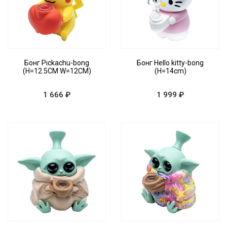
Бонг Pickachu-bong
Бонг Hello kitty-bong
(H=12.5CM W=12CM)
(H=14cm)
1 666 ₽
1 999 ₽