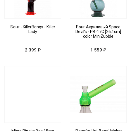
Бонг - KillerBongs - Killer
Бонг Акриловый Space
Lady
Devil's - PB-17C [26,1cm]
color MiniZubble
2 399 ₽
1 559 ₽