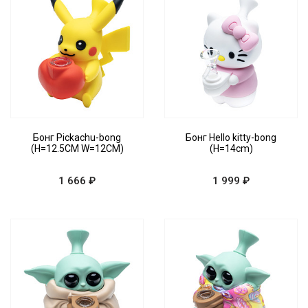
Бонг Pickachu-bong
Бонг Hello kitty-bong
(H=12.5CM W=12CM)
(H=14cm)
1 666 ₽
1 999 ₽