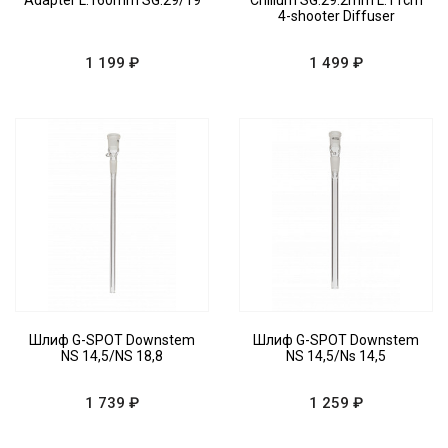
Adapter L:160mm SG:29/19
Chillum SG:29.2mm L:11cm
4-shooter Diffuser
1 199 ₽
1 499 ₽
Шлиф G-SPOT Downstem
Шлиф G-SPOT Downstem
NS 14,5/NS 18,8
NS 14,5/Ns 14,5
1 739 ₽
1 259 ₽