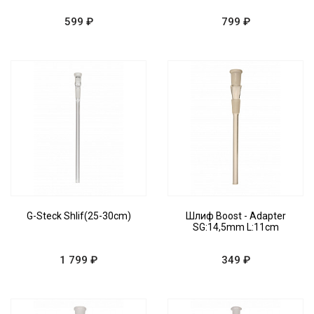
599 ₽
799 ₽
G-Steck Shlif(25-30cm)
Шлиф Boost - Adapter
SG:14,5mm L:11cm
1 799 ₽
349 ₽