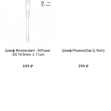
Шлиф Amsterdam - Diffuser
Шлиф PhoenixStar (L:9cm)
-SG:14.5mm -L:11cm
699 ₽
399 ₽