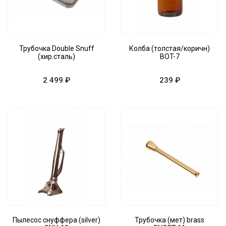
Трубочка Double Snuff
Колба (толстая/коричн)
(хир.сталь)
BOT-7
2 499 ₽
239 ₽
Пылесос снуффера (silver)
Трубочка (мет) brass