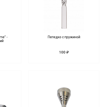
ime" -
Пепедко с пружиной
ий
100 ₽