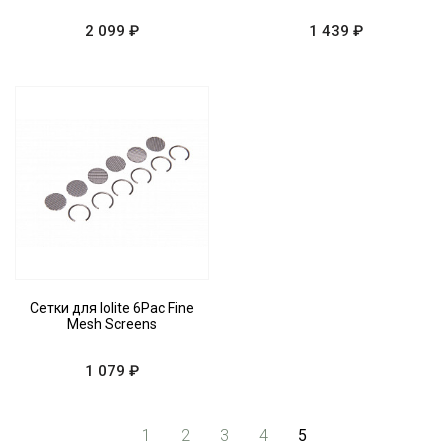
2 099 ₽
1 439 ₽
Сетки для Iolite 6Pac Fine
Mesh Screens
1 079 ₽
1
2
3
4
5