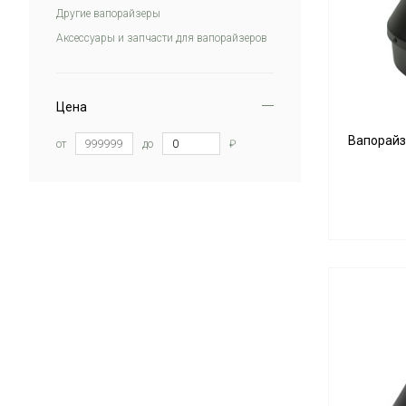
Другие вапорайзеры
Аксессуары и запчасти для вапорайзеров
Цена
Вапорайз
от
до
₽