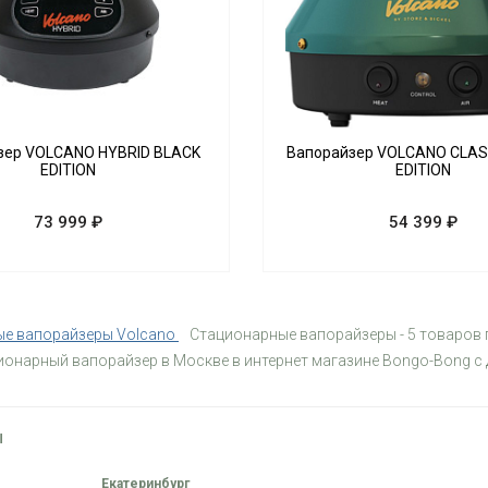
зер VOLCANO HYBRID BLACK
Вапорайзер VOLCANO CLAS
EDITION
EDITION
73 999 ₽
54 399 ₽
е вапорайзеры Volcano
Стационарные вапорайзеры - 5 товаров п
ионарный вапорайзер в Москве в интернет магазине Bongo-Bong с
Ы
Екатеринбург