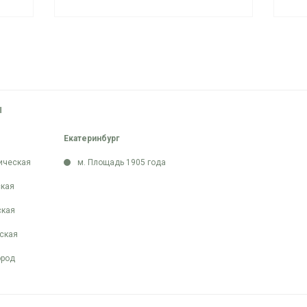
Ы
Екатеринбург
ическая
м. Площадь 1905 года
кая
ская
ская
ород