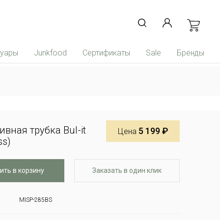
суары
Junkfood
Сертификаты
Sale
Бренды
вная трубка Bul-it
5 199 ₽
Цена
ss)
ить в корзину
Заказать в один клик
MISP-285BS