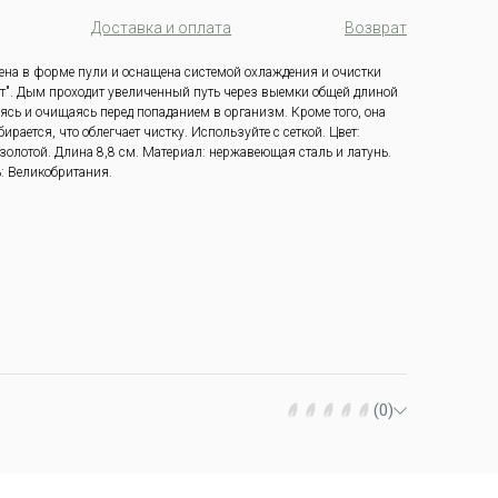
Доставка и оплата
Возврат
ена в форме пули и оснащена системой охлаждения и очистки
т". Дым проходит увеличенный путь через выемки общей длиной
ясь и очищаясь перед попаданием в организм. Кроме того, она
ирается, что облегчает чистку.
Используйте с сеткой.
Цвет:
 золотой.
Длина 8,8 см.
Материал: нержавеющая сталь и латунь.
: Великобритания.
(0)