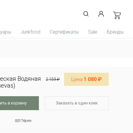
суары
Junkfood
Сертификаты
Sale
Бренды
еская Водяная
1 080 ₽
Цена
2 159 ₽
sevas)
ить в корзину
Заказать в один клик
00176crm