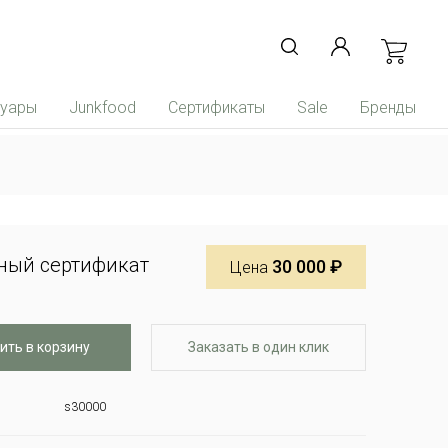
суары
Junkfood
Сертификаты
Sale
Бренды
ный сертификат
30 000 ₽
Цена
ить в корзину
Заказать в один клик
s30000