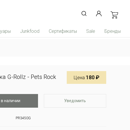
суары
Junkfood
Сертификаты
Sale
Бренды
а G-Rollz - Pets Rock
180 ₽
Цена
 в наличии
Уведомить
PR3450G