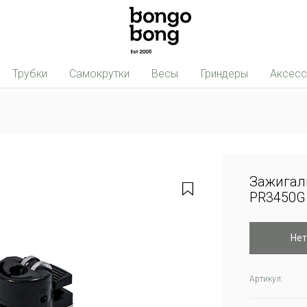
Трубки
Самокрутки
Весы
Гриндеры
Аксес
Зажигалк
PR3450G
Нет
Артикул: