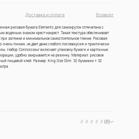
Доставка и оплата
Возврат
нная рисовая бумага Elements для самокруток отпечатана с
м водяным знаком крест-накрест. Такая текстура обеспечивает
 при затяжке и минимальное самостоятельное тление.
Рисовая
s очень тонкая, не дает даже слабого послевкусия и практически
олы.
Набор Connoisseur включает упаковку бумаги и картонные
форации, удобно закрывается на резинку.
Материал: рисовое
рный пищевой клей.
Размер: King Size Slim.
32 бумажки + 32
ьтра.
(0)