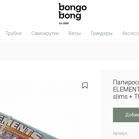
Трубки
Самокрутки
Весы
Гриндеры
Аксес
Папирос
ELEMENT
slims + T
Добав
Артикул: