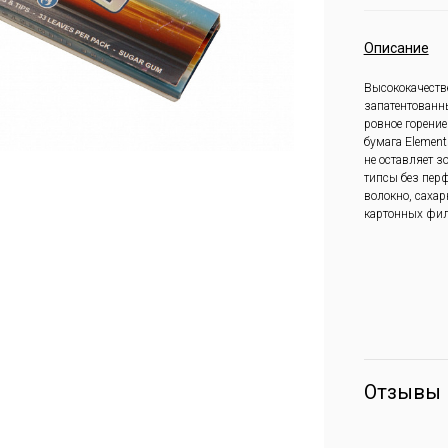
Описание
Высококачестве
запатентованны
ровное горение
бумага Element
не оставляет з
типсы без пер
волокно, саха
картонных фил
Отзывы