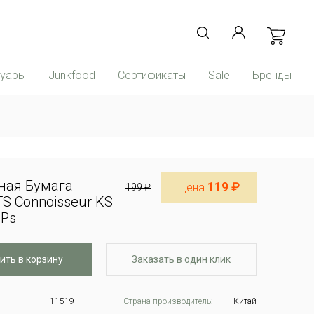
суары
Junkfood
Сертификаты
Sale
Бренды
ная Бумага
119 ₽
Цена
199 ₽
S Connoisseur KS
IPs
ить в корзину
Заказать в один клик
11519
Страна производитель:
Китай