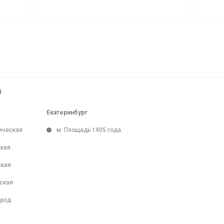
Ы
Екатеринбург
ическая
м. Площадь 1905 года
кая
ская
ская
ород