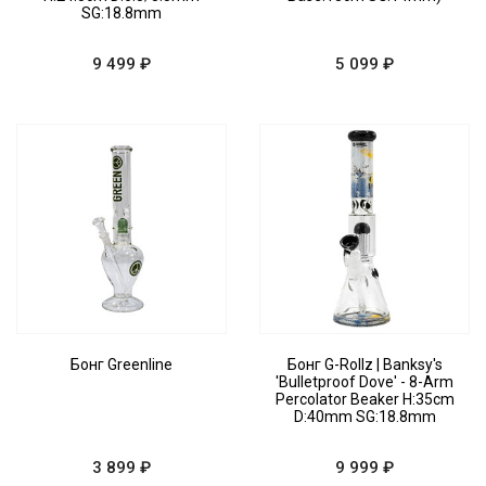
SG:18.8mm
9 499 ₽
5 099 ₽
Бонг Greenline
Бонг G-Rollz | Banksy's
'Bulletproof Dove' - 8-Arm
Percolator Beaker H:35cm
D:40mm SG:18.8mm
3 899 ₽
9 999 ₽