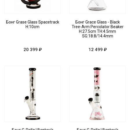
Бонг Grase Glass Spacetrack
Бонг Grace Glass - Black
H:10cm
Tree-Arm Percolator Beaker
H:27.5cm TH:4.5mm
SG:18.8/14.4mm
20 399 ₽
12 499 ₽