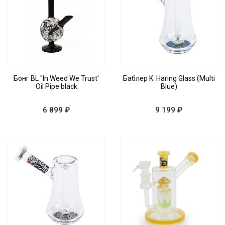
Бонг BL "In Weed We Trust'
Баблер K. Haring Glass (Multi
Oil Pipe black
Blue)
6 899 ₽
9 199 ₽