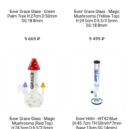
Бонг Grace Glass - Green
Бонг Grace Glass - Magic
Palm Tree H:27cm D:50mm
Mushrooms (Yellow Top)
SG:18.8mm
H:24.5cm D:6.5/3.5mm
SG:18.8mm
9 669 ₽
9 499 ₽
Бонг Grace Glass - Magic
Бонг Hittn - HIT42 Blue
Mushrooms (Red Top)
(H:45.7cm TH:50mm*7mm
H:24.5cm D:6.5/3.5mm
Base:13cm SG:14mm)