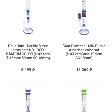
Бонг Hittn - Double 8 tree
Бонг Diamond - Milk Purple
arms perc NO LOGO
American color rod
RANDOM COLOR (H:42.4cm
(H:43.2cmBase:10.9cm
TH:5mm*50mm SG:18mm)
SG:18mm)
5 499 ₽
11 369 ₽