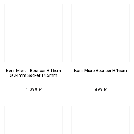
Бонг Micro - Bouncer H:16cm
Бонг Micro Bouncer H:16cm
Ø:24mm Socket:14.5mm
1 099 ₽
899 ₽