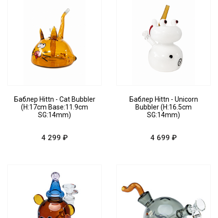
Баблер Hittn - Cat Bubbler
Баблер Hittn - Unicorn
(H:17cm Base:11.9cm
Bubbler (H:16.5cm
SG:14mm)
SG:14mm)
4 299 ₽
4 699 ₽