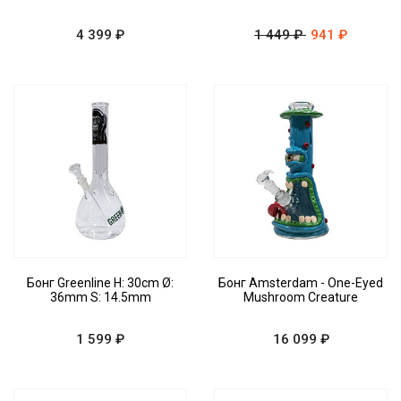
4 399 ₽
1 449 ₽
941 ₽
Бонг Greenline H: 30cm Ø:
Бонг Amsterdam - One-Eyed
36mm S: 14.5mm
Mushroom Creature
1 599 ₽
16 099 ₽