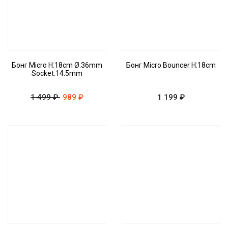
Бонг Micro H:18cm Ø:36mm
Бонг Micro Bouncer H:18cm
Socket:14.5mm
1 499 ₽
989 ₽
1 199 ₽