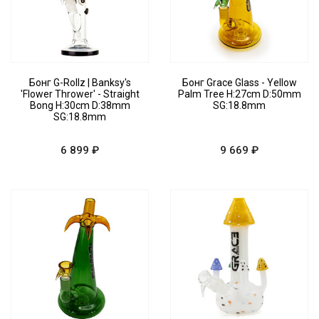
Бонг G-Rollz | Banksy's
Бонг Grace Glass - Yellow
'Flower Thrower' - Straight
Palm Tree H:27cm D:50mm
Bong H:30cm D:38mm
SG:18.8mm
SG:18.8mm
6 899 ₽
9 669 ₽