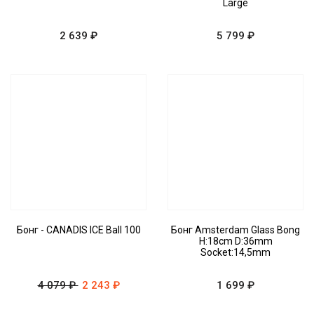
Large
2 639 ₽
5 799 ₽
Бонг - CANADIS ICE Ball 100
Бонг Amsterdam Glass Bong
H:18cm D:36mm
Socket:14,5mm
4 079 ₽
2 243 ₽
1 699 ₽