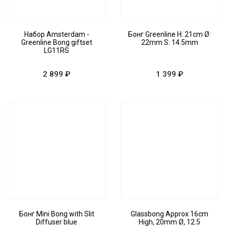
Набор Amsterdam -
Бонг Greenline H: 21cm Ø:
Greenline Bong giftset
22mm S: 14.5mm
LG11RS
2 899 ₽
1 399 ₽
Бонг Mini Bong with Slit
Glassbong Approx 16cm
Diffuser blue
High, 20mm Ø, 12.5