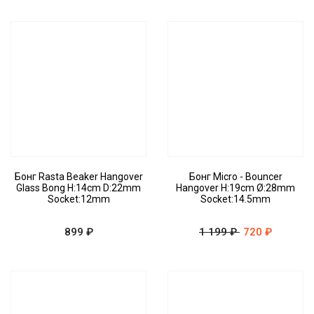
Бонг Rasta Beaker Hangover
Бонг Micro - Bouncer
Glass Bong H:14cm D:22mm
Hangover H:19cm Ø:28mm
Socket:12mm
Socket:14.5mm
899 ₽
1 199 ₽
720 ₽