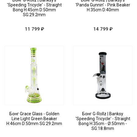
Бонг G-Rollz | Banksy's
Бонг G-Rollz | Banksy's
'Speeding Tricycle' - Straight
'Panda Gunnin' - Pink Beaker
Bong H:45cm D:50mm
H:35cm D:40mm
SG:29.2mm
11 799 ₽
14 799 ₽
Бонг Grace Glass - Golden
Бонг G-Rollz | Banksy
Line Light Green Beaker
'Speeding Tricycle' - Straight
H:46cm D:50mm SG:29.2mm
Bong H:35cm - Ø:50mm -
SG:18.8mm