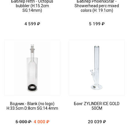
Баблер Hittn - Octopus
Баблер PhoenixStar -
bubbler (H:15.2cm
Showerhead perc mixed
SG:14mm)
colors (H: 19.1cm)
4 599 ₽
5 199 ₽
Водник - Blank (no logo)
Бонг ZYLINDER ICE GOLD
H:33.5cm D:8cm SG:14.4mm
50CM
5 000 ₽
4 000 ₽
20 039 ₽