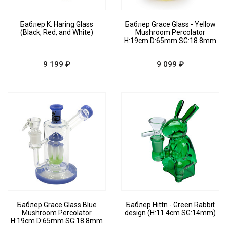
Баблер K. Haring Glass
Баблер Grace Glass - Yellow
(Black, Red, and White)
Mushroom Percolator
H:19cm D:65mm SG:18.8mm
9 199 ₽
9 099 ₽
Баблер Grace Glass Blue
Баблер Hittn - Green Rabbit
Mushroom Percolator
design (H:11.4cm SG:14mm)
H:19cm D:65mm SG:18.8mm