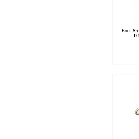
Бонг Am
D: