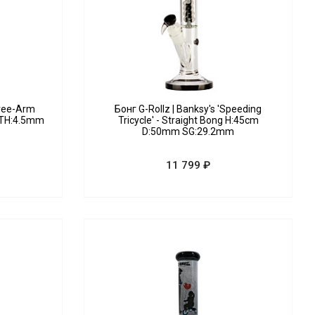
Tree-Arm
Бонг G-Rollz | Banksy's 'Speeding
m TH:4.5mm
Tricycle' - Straight Bong H:45cm
D:50mm SG:29.2mm
11 799 ₽