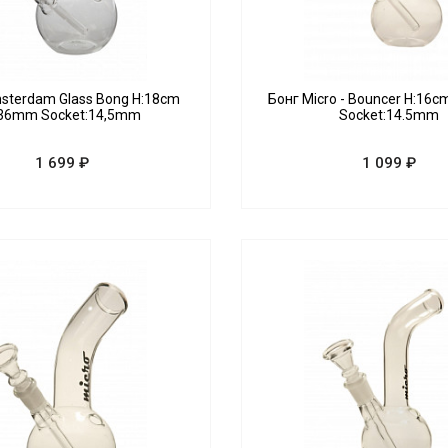
sterdam Glass Bong H:18cm
Бонг Micro - Bouncer H:16
36mm Socket:14,5mm
Socket:14.5mm
1 699 ₽
1 099 ₽