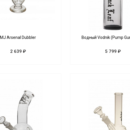
MJ Arsenal Dubbler
Водный Vodnik (Pump Gun
2 639 ₽
5 799 ₽