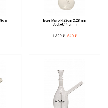
:18cm
Бонг Micro H:22cm Ø:28mm
Socket:14.5mm
1 399 ₽
840 ₽