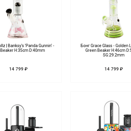
llz | Banksy's 'Panda Gunnin' -
Бонг Grace Glass - Golden L
 Beaker H:35cm D:40mm
Green Beaker H:46cm D
SG:29.2mm
14 799 ₽
14 799 ₽