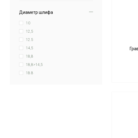
Uni-Bong
Диаметр шлифа
10
12,5
12.5
14,5
Гра
18,8
18,8>14,5
18.8