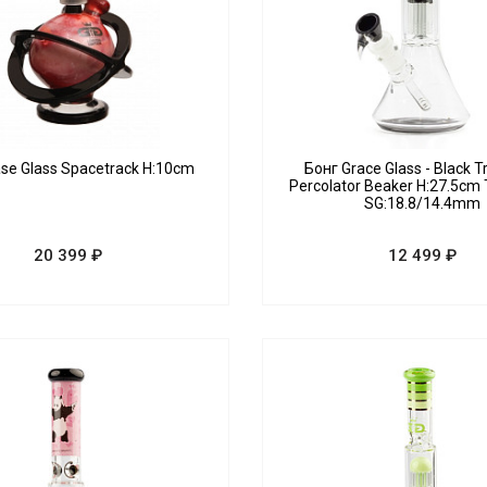
ase Glass Spacetrack H:10cm
Бонг Grace Glass - Black 
Percolator Beaker H:27.5c
SG:18.8/14.4mm
20 399 ₽
12 499 ₽