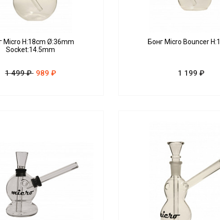
г Micro H:18cm Ø:36mm
Бонг Micro Bouncer H
Socket:14.5mm
1 499 ₽
989 ₽
1 199 ₽