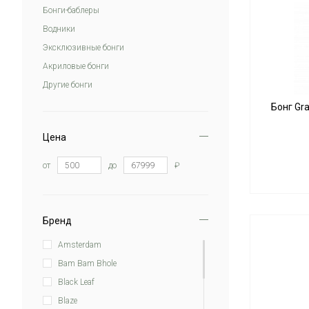
Бонги-баблеры
Водники
Эксклюзивные бонги
Акриловые бонги
Другие бонги
Бонг Gr
Цена
от
до
₽
Бренд
Amsterdam
Bam Bam Bhole
Black Leaf
Blaze