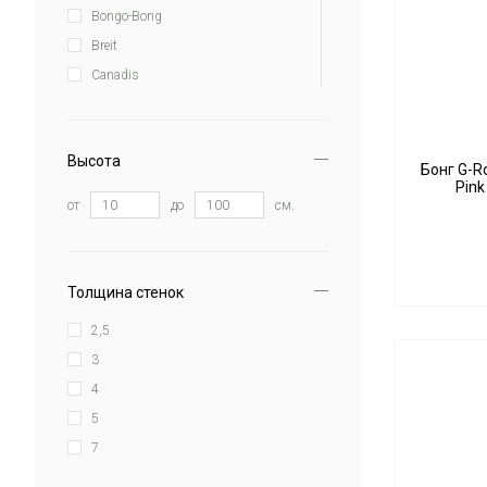
Bongo-Bong
Breit
Canadis
G-rollz
G-Spot
Высота
Grace Glass
Бонг G-Ro
Pink
Greenline
от
до
см.
Hittn Glass
K. Haring Glass
Killer Bongs
Толщина стенок
Martian
2,5
Micro
3
No-Name
4
PhoenixStar
5
Rasta
7
Space Devil's
Stündenglass