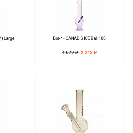
) Large
Бонг - CANADIS ICE Ball 100
4 079 ₽
2 243 ₽