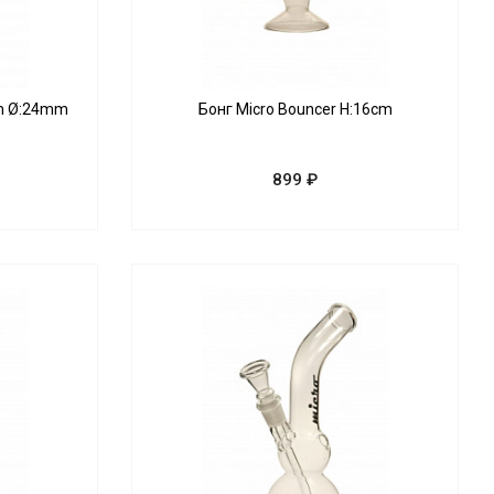
cm Ø:24mm
Бонг Micro Bouncer H:16cm
899 ₽