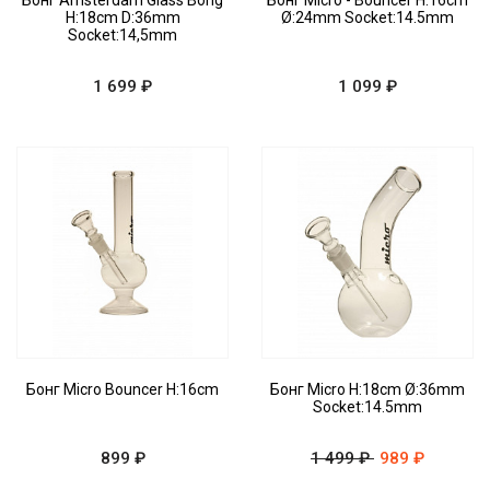
Бонг Amsterdam Glass Bong
Бонг Micro - Bouncer H:16cm
H:18cm D:36mm
Ø:24mm Socket:14.5mm
Socket:14,5mm
1 699 ₽
1 099 ₽
Бонг Micro Bouncer H:16cm
Бонг Micro H:18cm Ø:36mm
Socket:14.5mm
899 ₽
1 499 ₽
989 ₽