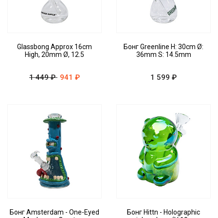
Glassbong Approx 16cm
Бонг Greenline H: 30cm Ø:
High, 20mm Ø, 12.5
36mm S: 14.5mm
1 449 ₽
941 ₽
1 599 ₽
Бонг Amsterdam - One-Eyed
Бонг Hittn - Holographic