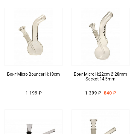
Бонг Micro Bouncer H:18cm
Бонг Micro H:22cm Ø:28mm
Socket:14.5mm
1 199 ₽
1 399 ₽
840 ₽