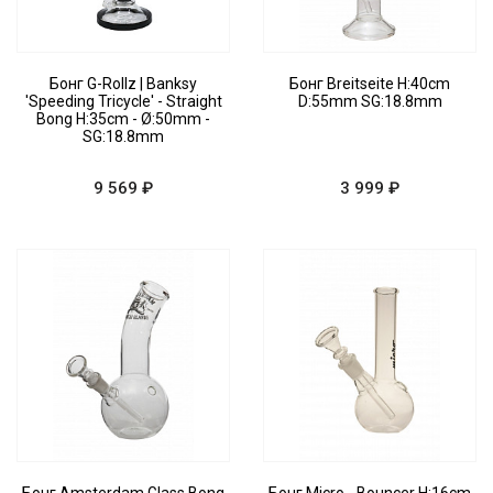
Бонг G-Rollz | Banksy
Бонг Breitseite H:40cm
'Speeding Tricycle' - Straight
D:55mm SG:18.8mm
Bong H:35cm - Ø:50mm -
SG:18.8mm
9 569 ₽
3 999 ₽