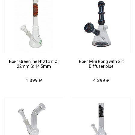
Бонг Greenline H: 21cm Ø:
Бонг Mini Bong with Slit
22mm S: 14.5mm
Diffuser blue
1 399 ₽
4 399 ₽