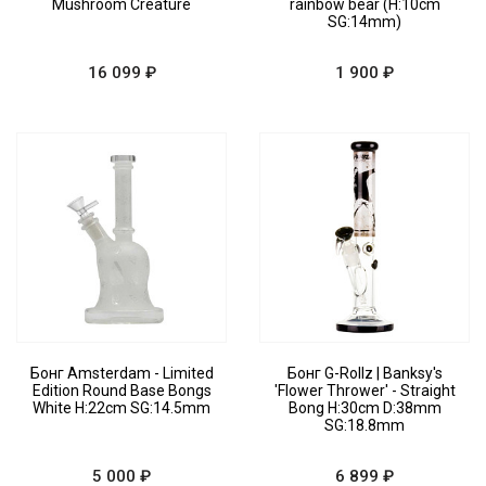
Mushroom Creature
rainbow bear (H:10cm
SG:14mm)
16 099 ₽
1 900 ₽
Бонг Amsterdam - Limited
Бонг G-Rollz | Banksy's
Edition Round Base Bongs
'Flower Thrower' - Straight
White H:22cm SG:14.5mm
Bong H:30cm D:38mm
SG:18.8mm
5 000 ₽
6 899 ₽