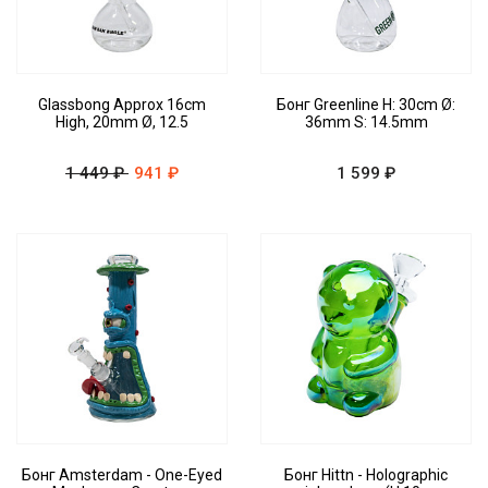
Glassbong Approx 16cm
Бонг Greenline H: 30cm Ø:
High, 20mm Ø, 12.5
36mm S: 14.5mm
1 449 ₽
941 ₽
1 599 ₽
Бонг Amsterdam - One-Eyed
Бонг Hittn - Holographic