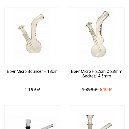
Бонг Micro Bouncer H:18cm
Бонг Micro H:22cm Ø:28mm
Socket:14.5mm
1 199 ₽
1 399 ₽
840 ₽