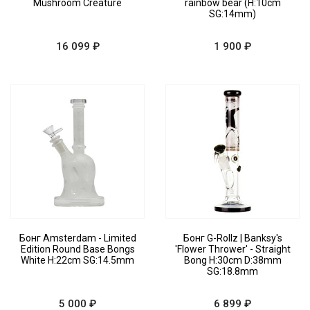
Mushroom Creature
rainbow bear (H:10cm
SG:14mm)
16 099 ₽
1 900 ₽
Бонг Amsterdam - Limited
Бонг G-Rollz | Banksy's
Edition Round Base Bongs
'Flower Thrower' - Straight
White H:22cm SG:14.5mm
Bong H:30cm D:38mm
SG:18.8mm
5 000 ₽
6 899 ₽