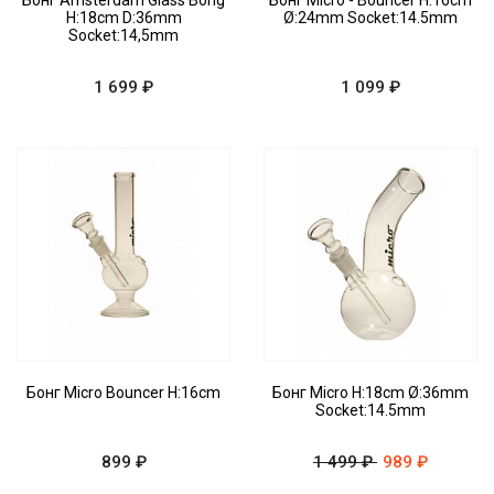
Бонг Amsterdam Glass Bong
Бонг Micro - Bouncer H:16cm
H:18cm D:36mm
Ø:24mm Socket:14.5mm
Socket:14,5mm
1 699 ₽
1 099 ₽
Бонг Micro Bouncer H:16cm
Бонг Micro H:18cm Ø:36mm
Socket:14.5mm
899 ₽
1 499 ₽
989 ₽