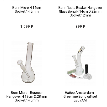
Бонг Micro H:14cm
Бонг Rasta Beaker Hangover
Socket:14.5mm
Glass Bong H:14cm D:22mm
Socket:12mm
1 099 ₽
899 ₽
Бонг Micro - Bouncer
Набор Amsterdam -
Hangover H:19cm Ø:28mm
Greenline Bong giftset
Socket:14.5mm
LG07AM