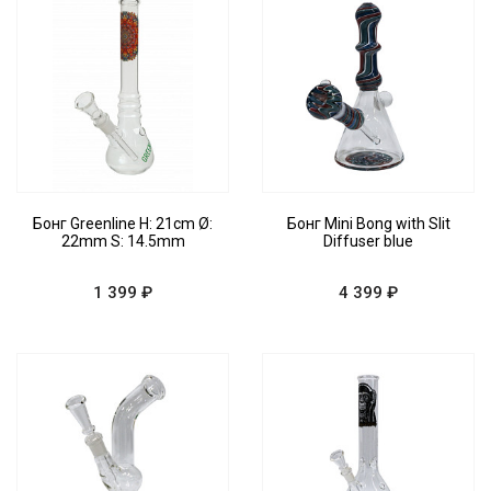
Бонг Greenline H: 21cm Ø:
Бонг Mini Bong with Slit
22mm S: 14.5mm
Diffuser blue
1 399 ₽
4 399 ₽