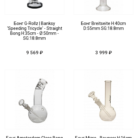
Бонг G-Rollz | Banksy
Бонг Breitseite H:40cm
'Speeding Tricycle' - Straight
D:55mm SG:18.8mm
Bong H:35cm - Ø:50mm -
SG:18.8mm
9 569 ₽
3 999 ₽