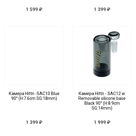
1 599 ₽
1 399 ₽
Камера Hittn -SAC10 Blue
Камера Hittn - SAC12 w.
90° (H:7.6cm SG:18mm)
Removable silicone base
Black 90° (H:8.9cm
SG:14mm)
1 399 ₽
1 999 ₽