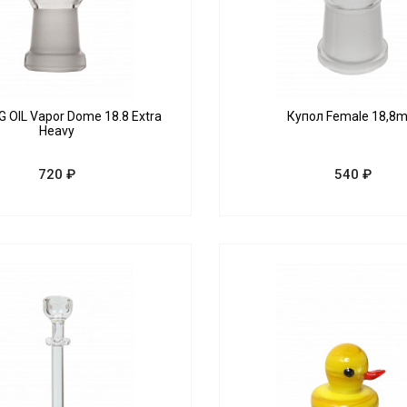
G OIL Vapor Dome 18.8 Extra
Купол Female 18,8
Heavy
720 ₽
540 ₽