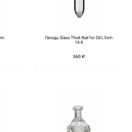
mm
Гвоздь Glass Thick Nail for Oil L:5cm
14.4
360 ₽