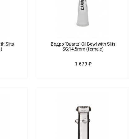
th Slits
Ведро 'Quartz' Oil Bowl with Slits
e)
SG:14,5mm (female)
1 679 ₽