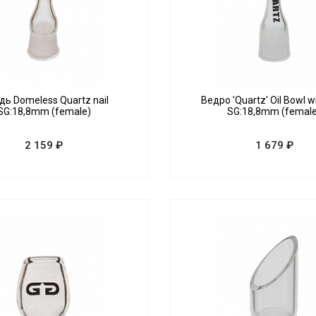
дь Domeless Quartz nail
Ведро 'Quartz' Oil Bowl wi
SG:18,8mm (female)
SG:18,8mm (femal
2 159 ₽
1 679 ₽