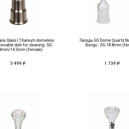
ce Glass | Titanium domeless
Гвоздь GG Dome Quartz Nai
movable dish for cleaning- SG:
Bongs - SG:18.8mm (fe
.8mm/14.5mm (female)
3 499 ₽
1 739 ₽