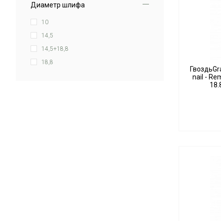
Диаметр шлифа
10
14,5
14,5+18,8
18,8
ГвоздьGra
nail - Re
18