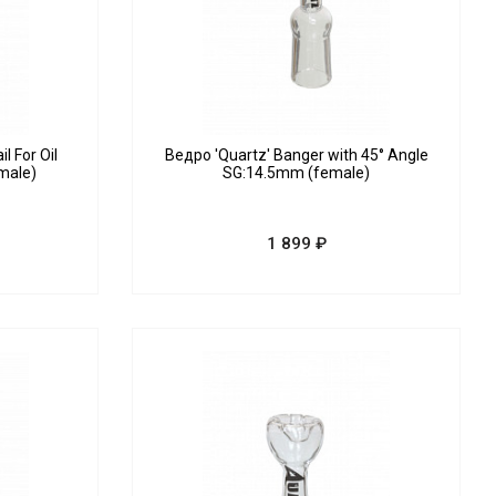
l For Oil
Ведро 'Quartz' Banger with 45° Angle
male)
SG:14.5mm (female)
1 899 ₽