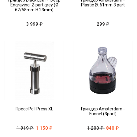
Гриндер Black Leaf - 'Deep
Гриндер Amsterdam -
Engraving' 2-part grey (Ø
Plastic Ø: 61mm 3 part
62/58mm H 23mm)
3 999 ₽
299 ₽
Пресс Poll Press XL
Гриндер Amsterdam -
Funnel (3part)
1 919 ₽
1 150 ₽
1 200 ₽
840 ₽