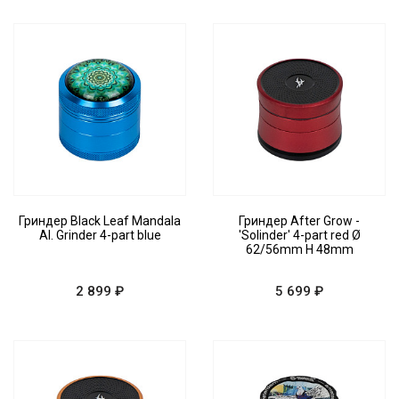
Гриндер Black Leaf Mandala
Гриндер After Grow -
Al. Grinder 4-part blue
'Solinder' 4-part red Ø
62/56mm H 48mm
2 899 ₽
5 699 ₽