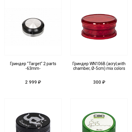
Гриндер "Target" 2 parts
Гриндер WN106B (acryl,with
-63mm-
chamber, Ø-5cm) mix colors
2 999 ₽
300 ₽