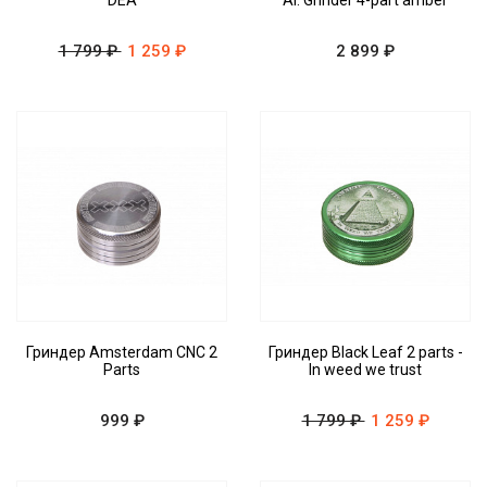
'DEA'
Al. Grinder 4-part amber
1 799 ₽
1 259 ₽
2 899 ₽
Гриндер Amsterdam CNC 2
Гриндер Black Leaf 2 parts -
Parts
In weed we trust
999 ₽
1 799 ₽
1 259 ₽