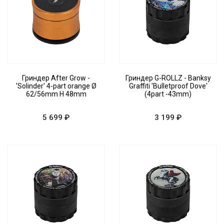
Гриндер After Grow -
Гриндер G-ROLLZ - Banksy
'Solinder' 4-part orange Ø
Graffiti 'Bulletproof Dove'
62/56mm H 48mm
(4part -43mm)
5 699 ₽
3 199 ₽