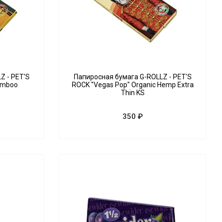
Z - PET'S
Папиросная бумага G-ROLLZ - PET'S
amboo
ROCK "Vegas Pop" Organic Hemp Extra
Thin KS
350 ₽