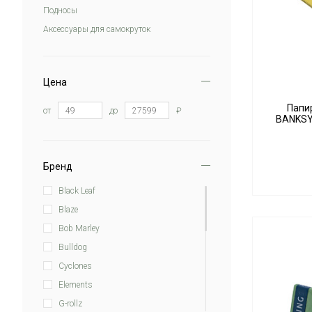
Подносы
Аксессуары для самокруток
Цена
Папи
от
до
₽
BANKSY'
Бренд
Black Leaf
Blaze
Bob Marley
Bulldog
Cyclones
Elements
G-rollz