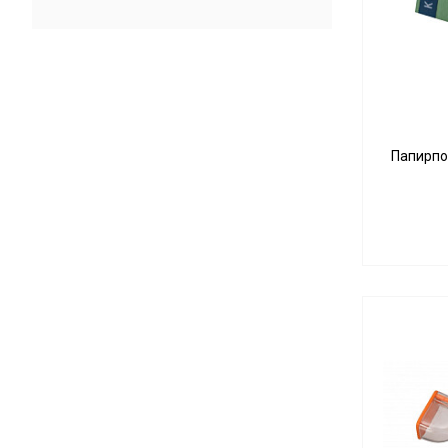
Greengo
Irie
Juicy Jay's
K. Haring Glass
PlayBoy
Pouch
Папирпос
RAW
Rips
Rolls
Skunk
Sweeds
Trip