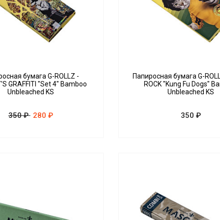
росная бумага G-ROLLZ -
Папиросная бумага G-ROLL
S GRAFFITI "Set 4" Bamboo
ROCK "Kung Fu Dogs" B
Unbleached KS
Unbleached KS
350 ₽
280 ₽
350 ₽