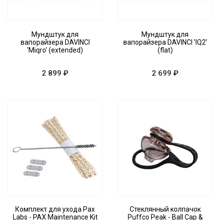
Мундштук для
Мундштук для
вапорайзера DAVINCI
вапорайзера DAVINCI 'IQ2'
'Miqro' (extended)
(flat)
2 899 ₽
2 699 ₽
Комплект для ухода Pax
Стеклянный колпачок
Labs - PAX Maintenance Kit
Puffco Peak - Ball Cap &