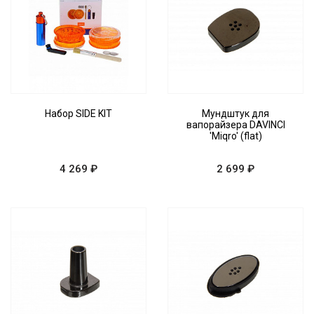
Набор SIDE KIT
Мундштук для
вапорайзера DAVINCI
'Miqro' (flat)
4 269 ₽
2 699 ₽