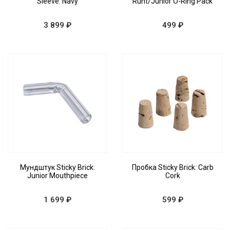
Sleeve: Navy
Runt/Junior O-Ring Pack
3 899 ₽
499 ₽
Мундштук Sticky Brick:
Пробка Sticky Brick: Carb
Junior Mouthpiece
Cork
1 699 ₽
599 ₽