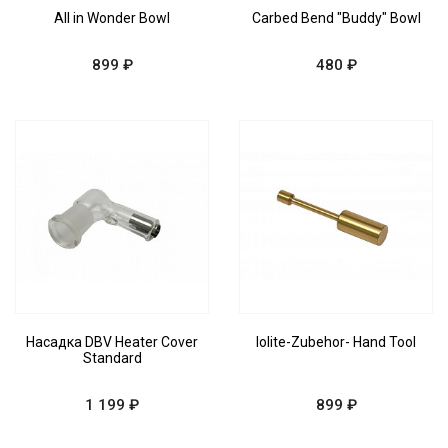
All in Wonder Bowl
Carbed Bend "Buddy" Bowl
899 ₽
480 ₽
Насадка DBV Heater Cover
Iolite-Zubehor- Hand Tool
Standard
1 199 ₽
899 ₽