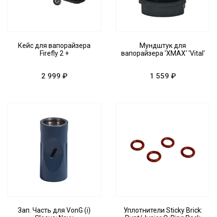
Кейс для вапорайзера
Мундштук для
Firefly 2 +
вапорайзера 'XMAX' 'Vital'
2 999 ₽
1 559 ₽
Зап. Часть для VonG (i)
Уплотнители Sticky Brick: