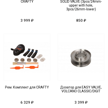
CRAFTY
SOLID VALVE (3pcs/24mm-
upper with hole,
3pcs/26mm-lower)
3 999 ₽
850 ₽
Рем. Комплект для CRAFTY
Дозатор для EASY VALVE,
VOLCANO CLASSIC/DIGIT
6 329 ₽
3 399 ₽