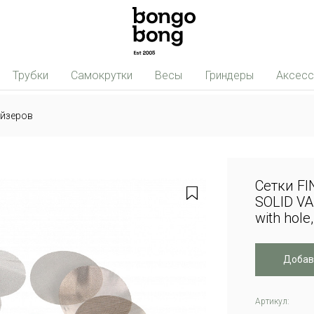
Трубки
Самокрутки
Весы
Гриндеры
Аксес
айзеров
Сетки FI
SOLID VA
with hol
Добав
Артикул: