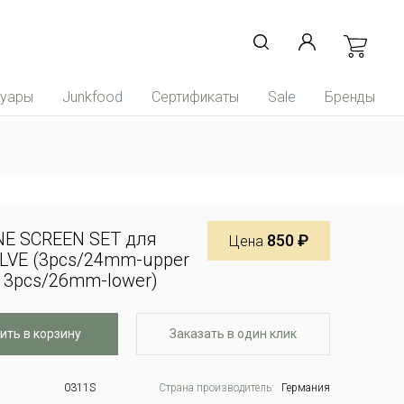
суары
Junkfood
Сертификаты
Sale
Бренды
NE SCREEN SET для
850 ₽
Цена
LVE (3pcs/24mm-upper
e, 3pcs/26mm-lower)
ить в корзину
Заказать в один клик
0311S
Страна производитель:
Германия