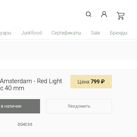
суары
Junkfood
Сертификаты
Sale
Бренды
Amsterdam - Red Light
799 ₽
Цена
inc 40 mm
 в наличии
Уведомить
DG423-5