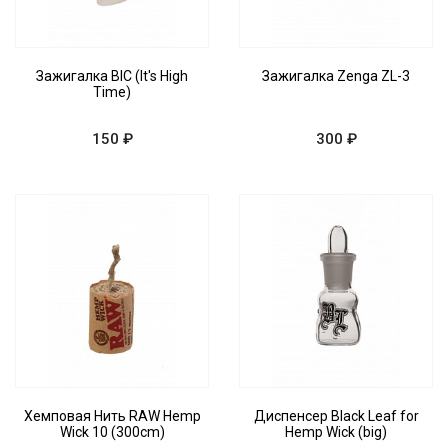
Зажигалка BIC (It's High
Зажигалка Zenga ZL-3
Time)
150 ₽
300 ₽
Хемповая Нить RAW Hemp
Диспенсер Black Leaf for
Wick 10 (300cm)
Hemp Wick (big)