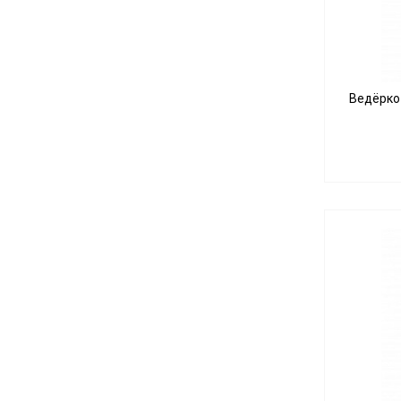
18,8>14,5
18,8M-18,8F
18,8M-18,8M
29,2
Ведёрко
29,2>18,8