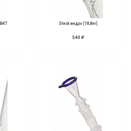
GBKT
Steck ведро [18,8er]
540 ₽