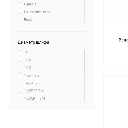
Canadis
Fourtwenty Bong
Frost
G-Spot
Grace Glass
Ведё
Диаметр шлифа
Heisenberg
Hittn Glass
10
Hurricane
12,5
PhoenixStar
14,5
Weed Star
14,5+18,8
14,5<18,8
14,5F-18,8M
14,5M-14,5M
14,5M-18,8F
14,5M-18,8M
18,8