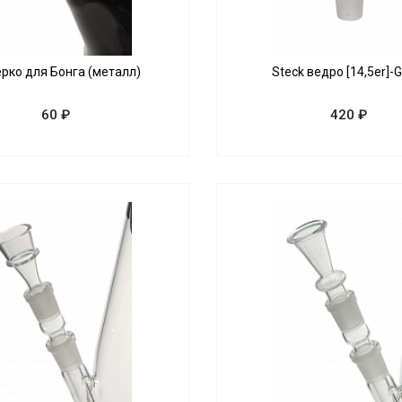
рко для Бонга (металл)
Steck ведро [14,5er]-
60 ₽
420 ₽