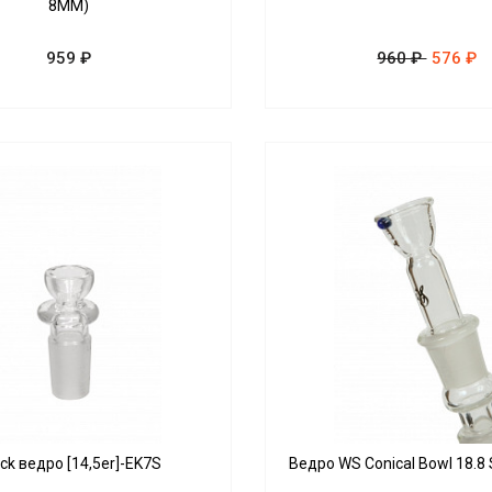
8MM)
959 ₽
960 ₽
576 ₽
ck ведро [14,5er]-EK7S
Ведро WS Conical Bowl 18.8 