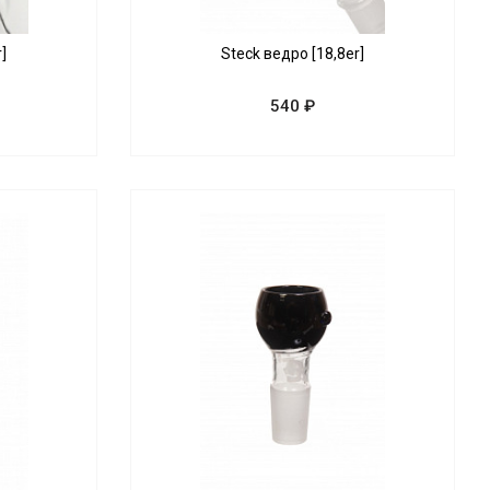
]
Steck ведро [18,8er]
540 ₽