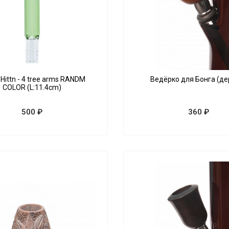
ittn - 4 tree arms RANDM
Ведёрко для Бонга (де
COLOR (L:11.4cm)
500 ₽
360 ₽