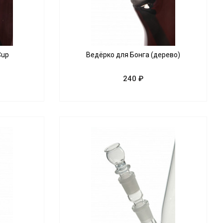
Cup
Ведёрко для Бонга (дерево)
240 ₽