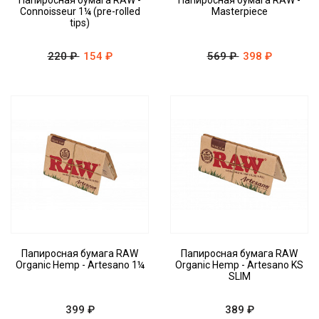
Папиросная бумага RAW -
Папиросная бумага RAW -
Connoisseur 1¼ (pre-rolled
Masterpiece
tips)
220 ₽
154 ₽
569 ₽
398 ₽
Папиросная бумага RAW
Папиросная бумага RAW
Organic Hemp - Artesano 1¼
Organic Hemp - Artesano KS
SLIM
399 ₽
389 ₽