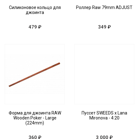
Силиконовое кольцо для
Роллер Raw 79mm ADJUST
джоинта
479 ₽
349 ₽
Форма для джоинта RAW
Пуссет SWEEDS x Lana
Wooden Poker - Large
Mironova - 4:20
(224mm)
360 ₽
3 000 ₽