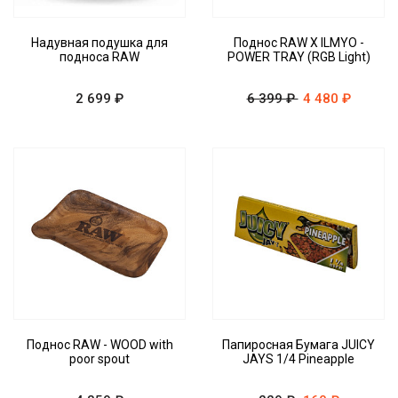
Надувная подушка для
Поднос RAW X ILMYO -
подноса RAW
POWER TRAY (RGB Light)
2 699 ₽
6 399 ₽
4 480 ₽
Поднос RAW - WOOD with
Папиросная Бумага JUICY
poor spout
JAYS 1/4 Pineapple