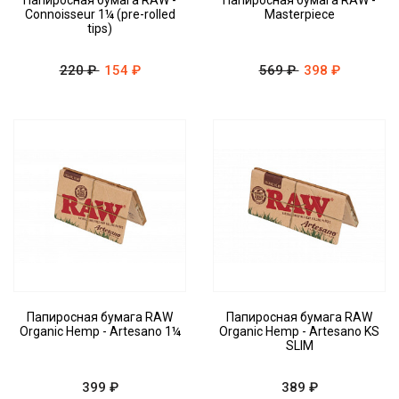
Папиросная бумага RAW -
Папиросная бумага RAW -
Connoisseur 1¼ (pre-rolled
Masterpiece
tips)
220 ₽
154 ₽
569 ₽
398 ₽
Папиросная бумага RAW
Папиросная бумага RAW
Organic Hemp - Artesano 1¼
Organic Hemp - Artesano KS
SLIM
399 ₽
389 ₽