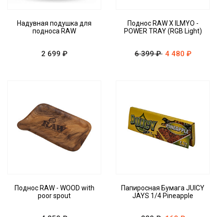
Надувная подушка для
Поднос RAW X ILMYO -
подноса RAW
POWER TRAY (RGB Light)
2 699 ₽
6 399 ₽
4 480 ₽
Поднос RAW - WOOD with
Папиросная Бумага JUICY
poor spout
JAYS 1/4 Pineapple