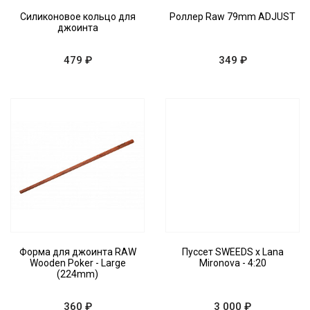
Силиконовое кольцо для
Роллер Raw 79mm ADJUST
джоинта
479 ₽
349 ₽
Форма для джоинта RAW
Пуссет SWEEDS x Lana
Wooden Poker - Large
Mironova - 4:20
(224mm)
360 ₽
3 000 ₽